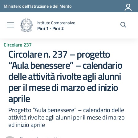
Vai ai contenuti
Vai al menu di navigazione
Vai al footer
Ministero dell'Istruzione e del Merito
Istituto Comprensivo
Pirri 1 - Pirri 2
— Visita la pagina iniziale della scuola
Circolare 237
Circolare n. 237 – progetto
“Aula benessere” – calendario
delle attività rivolte agli alunni
per il mese di marzo ed inizio
aprile
Progetto “Aula benessere” – calendario delle
attività rivolte agli alunni per il mese di marzo
ed inizio aprile