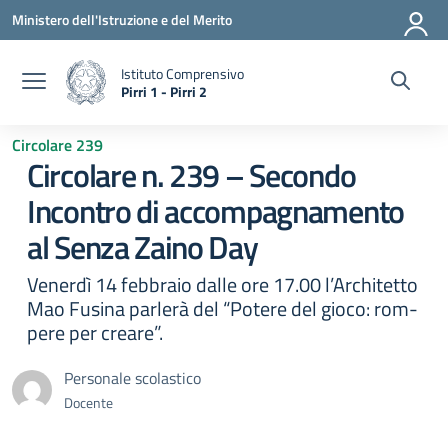
Vai ai contenuti
Vai al menu di navigazione
Vai al footer
Ministero dell'Istruzione e del Merito
Istituto Comprensivo
Pirri 1 - Pirri 2
— Visita la pagina iniziale della scuola
Circolare 239
Circolare n. 239 – Secondo
Incontro di accompagnamento
al Senza Zaino Day
Venerdì 14 febbraio dalle ore 17.00 l’Architetto
Mao Fusina parlerà del “Potere del gioco: rom-
pere per creare”.
Personale scolastico
Docente