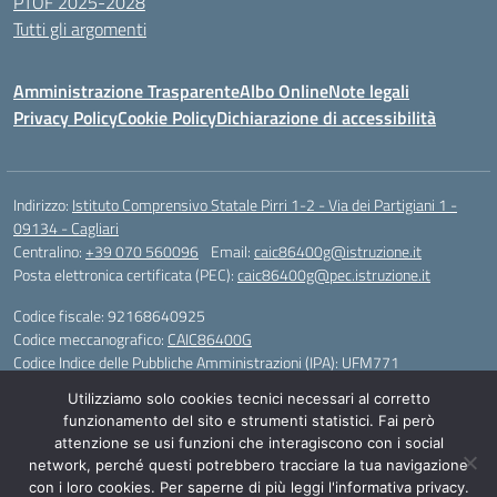
PTOF 2025-2028
Tutti gli argomenti
Amministrazione Trasparente
Albo Online
Note legali
Privacy Policy
Cookie Policy
Dichiarazione di accessibilità
Indirizzo:
Istituto Comprensivo Statale Pirri 1-2 - Via dei Partigiani 1 -
09134 - Cagliari
Centralino:
+39 070 560096
Email:
caic86400g@istruzione.it
Posta elettronica certificata (PEC):
caic86400g@pec.istruzione.it
Codice fiscale: 92168640925
Codice meccanografico:
CAIC86400G
Codice Indice delle Pubbliche Amministrazioni (IPA): UFM771
Utilizziamo solo cookies tecnici necessari al corretto
IBAN - IT 46 W 0101504808000070626497
funzionamento del sito e strumenti statistici. Fai però
attenzione se usi funzioni che interagiscono con i social
Idea e progetto di Designers Italia
network, perché questi potrebbero tracciare la tua navigazione
con i loro cookies. Per saperne di più leggi l'informativa privacy.