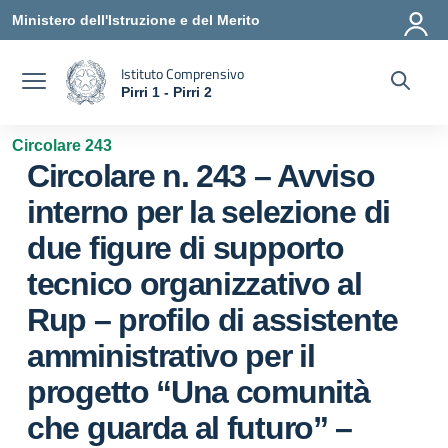
Vai ai contenuti
Vai al menu di navigazione
Vai al footer
Ministero dell'Istruzione e del Merito
Istituto Comprensivo
Pirri 1 - Pirri 2
— Visita la pagina iniziale della scuola
Circolare 243
Circolare n. 243 – Avviso
interno per la selezione di
due figure di supporto
tecnico organizzativo al
Rup – profilo di assistente
amministrativo per il
progetto “Una comunità
che guarda al futuro” –