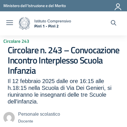
Vai ai contenuti
Vai al menu di navigazione
Vai al footer
Ministero dell'Istruzione e del Merito
Istituto Comprensivo
Pirri 1 - Pirri 2
a
— Visita la pagina iniziale della scuola
Circolare 243
Circolare n. 243 – Convocazione
Incontro Interplesso Scuola
Infanzia
Il 12 febbraio 2025 dalle ore 16:15 alle
h.18:15 nella Scuola di Via Dei Genieri, si
riuniranno le insegnanti delle tre Scuole
dell'infanzia.
Personale scolastico
Docente