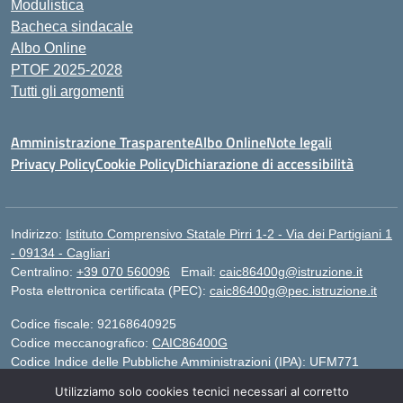
Modulistica
Bacheca sindacale
Albo Online
PTOF 2025-2028
Tutti gli argomenti
Amministrazione Trasparente
Albo Online
Note legali
Privacy Policy
Cookie Policy
Dichiarazione di accessibilità
Indirizzo:
Istituto Comprensivo Statale Pirri 1-2 - Via dei Partigiani 1
- 09134 - Cagliari
Centralino:
+39 070 560096
Email:
caic86400g@istruzione.it
Posta elettronica certificata (PEC):
caic86400g@pec.istruzione.it
Codice fiscale: 92168640925
Codice meccanografico:
CAIC86400G
Codice Indice delle Pubbliche Amministrazioni (IPA): UFM771
Utilizziamo solo cookies tecnici necessari al corretto
IBAN - IT 46 W 0101504808000070626497