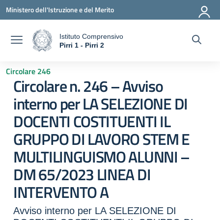
Vai ai contenuti
Vai al menu di navigazione
Vai al footer
Ministero dell'Istruzione e del Merito
Istituto Comprensivo
a
Pirri 1 - Pirri 2
— Visita la pagina iniziale della scuola
Circolare 246
Circolare n. 246 – Avviso
interno per LA SELEZIONE DI
DOCENTI COSTITUENTI IL
GRUPPO DI LAVORO STEM E
MULTILINGUISMO ALUNNI –
DM 65/2023 LINEA DI
INTERVENTO A
Avviso interno per LA SELEZIONE DI