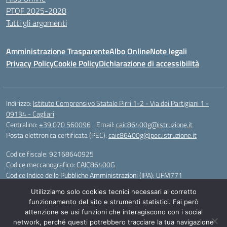
PTOF 2025-2028
Tutti gli argomenti
Amministrazione Trasparente
Albo Online
Note legali
Privacy Policy
Cookie Policy
Dichiarazione di accessibilità
Indirizzo:
Istituto Comprensivo Statale Pirri 1-2 - Via dei Partigiani 1 -
09134 - Cagliari
Centralino:
+39 070 560096
Email:
caic86400g@istruzione.it
Posta elettronica certificata (PEC):
caic86400g@pec.istruzione.it
Codice fiscale: 92168640925
Codice meccanografico:
CAIC86400G
Codice Indice delle Pubbliche Amministrazioni (IPA): UFM771
Utilizziamo solo cookies tecnici necessari al corretto
IBAN - IT 46 W 0101504808000070626497
funzionamento del sito e strumenti statistici. Fai però
attenzione se usi funzioni che interagiscono con i social
Idea e progetto di Designers Italia
network, perché questi potrebbero tracciare la tua navigazione