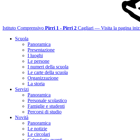
Istituto Comprensivo
Pirri 1 - Pirri 2
Cagliari
— Visita la pagina iniz
Scuola
Panoramica
Presentazione
I luoghi
Le persone
I numeri della scuola
Le carte della scuola
Organizzazione
La storia
Servizi
Panoramica
Personale scolastico
Famiglie e studenti
Percorsi di studio
Novità
Panoramica
Le notizie
Le circolari
Calendario eventi