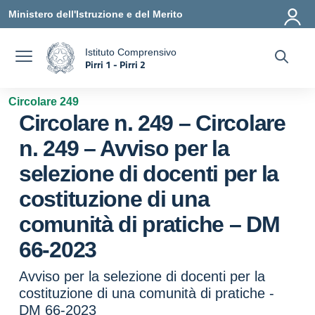
Vai ai contenuti
Vai al menu di navigazione
Vai al footer
Ministero dell'Istruzione e del Merito
Istituto Comprensivo
Pirri 1 - Pirri 2
a
— Visita la pagina iniziale della scuola
Circolare 249
Circolare n. 249 – Circolare
n. 249 – Avviso per la
selezione di docenti per la
costituzione di una
comunità di pratiche – DM
66-2023
Avviso per la selezione di docenti per la
costituzione di una comunità di pratiche -
DM 66-2023