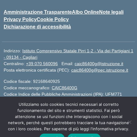
Amministrazione Trasparente
Albo Online
Note legali
Privacy Policy
Cookie Policy
Dichiarazione di accessibilità
Indirizzo:
Istituto Comprensivo Statale Pirri 1-2 - Via dei Partigiani 1
- 09134 - Cagliari
Centralino:
+39 070 560096
Email:
caic86400g@istruzione.it
Posta elettronica certificata (PEC):
caic86400g@pec.istruzione.it
Codice fiscale: 92168640925
Codice meccanografico:
CAIC86400G
Codice Indice delle Pubbliche Amministrazioni (IPA): UFM771
Utilizziamo solo cookies tecnici necessari al corretto
IBAN - IT 46 W 0101504808000070626497
funzionamento del sito e strumenti statistici. Fai però
attenzione se usi funzioni che interagiscono con i social
network, perché questi potrebbero tracciare la tua navigazione
Idea e progetto di Designers Italia
con i loro cookies. Per saperne di più leggi l'informativa privacy.