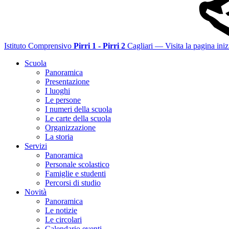
Istituto Comprensivo
Pirri 1 - Pirri 2
Cagliari
— Visita la pagina iniz
Scuola
Panoramica
Presentazione
I luoghi
Le persone
I numeri della scuola
Le carte della scuola
Organizzazione
La storia
Servizi
Panoramica
Personale scolastico
Famiglie e studenti
Percorsi di studio
Novità
Panoramica
Le notizie
Le circolari
Calendario eventi