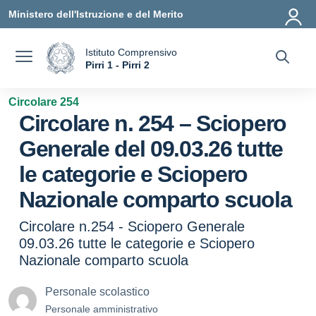
Vai ai contenuti
Vai al menu di navigazione
Vai al footer
Ministero dell'Istruzione e del Merito
Istituto Comprensivo
a
Pirri 1 - Pirri 2
— Visita la pagina iniziale della scuola
Circolare 254
Circolare n. 254 – Sciopero
Generale del 09.03.26 tutte
le categorie e Sciopero
Nazionale comparto scuola
Circolare n.254 - Sciopero Generale
09.03.26 tutte le categorie e Sciopero
Nazionale comparto scuola
Personale scolastico
Personale amministrativo