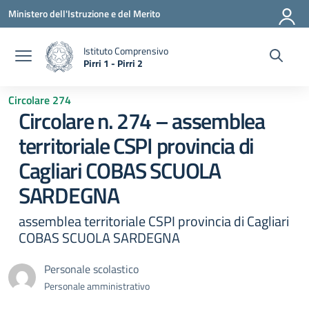
Vai ai contenuti
Vai al menu di navigazione
Vai al footer
Ministero dell'Istruzione e del Merito
Istituto Comprensivo
Pirri 1 - Pirri 2
— Visita la pagina iniziale della scuola
Circolare 274
Circolare n. 274 – assemblea
territoriale CSPI provincia di
Cagliari COBAS SCUOLA
SARDEGNA
assemblea territoriale CSPI provincia di Cagliari
COBAS SCUOLA SARDEGNA
Personale scolastico
Personale amministrativo