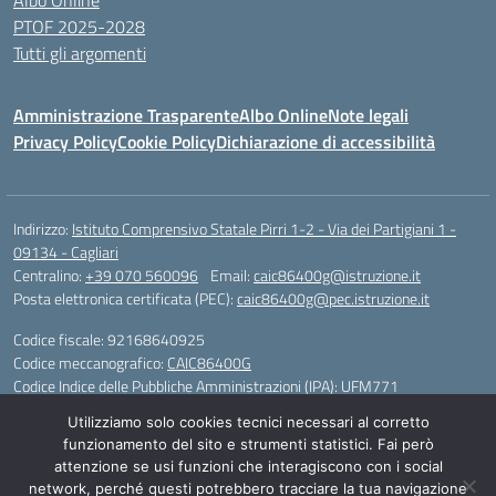
Albo Online
PTOF 2025-2028
Tutti gli argomenti
Amministrazione Trasparente
Albo Online
Note legali
Privacy Policy
Cookie Policy
Dichiarazione di accessibilità
Indirizzo:
Istituto Comprensivo Statale Pirri 1-2 - Via dei Partigiani 1 -
09134 - Cagliari
Centralino:
+39 070 560096
Email:
caic86400g@istruzione.it
Posta elettronica certificata (PEC):
caic86400g@pec.istruzione.it
Codice fiscale: 92168640925
Codice meccanografico:
CAIC86400G
Codice Indice delle Pubbliche Amministrazioni (IPA): UFM771
Utilizziamo solo cookies tecnici necessari al corretto
IBAN - IT 46 W 0101504808000070626497
funzionamento del sito e strumenti statistici. Fai però
attenzione se usi funzioni che interagiscono con i social
Idea e progetto di Designers Italia
network, perché questi potrebbero tracciare la tua navigazione