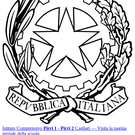
Istituto Comprensivo
Pirri 1 - Pirri 2
Cagliari
— Visita la pagina
iniziale della scuola