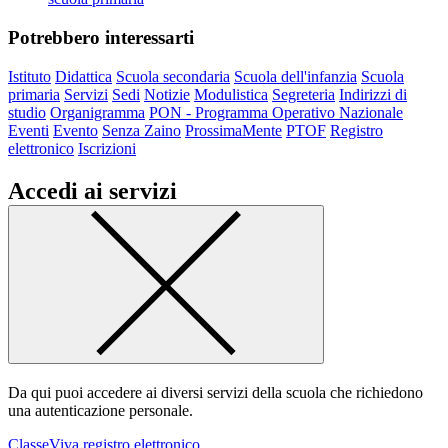
Potrebbero interessarti
Istituto
Didattica
Scuola secondaria
Scuola dell'infanzia
Scuola
primaria
Servizi
Sedi
Notizie
Modulistica
Segreteria
Indirizzi di
studio
Organigramma
PON - Programma Operativo Nazionale
Eventi
Evento
Senza Zaino
ProssimaMente
PTOF
Registro
elettronico
Iscrizioni
Accedi ai servizi
Da qui puoi accedere ai diversi servizi della scuola che richiedono
una autenticazione personale.
ClasseViva registro elettronico