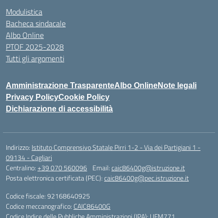
Modulistica
Bacheca sindacale
Albo Online
PTOF 2025-2028
Tutti gli argomenti
Amministrazione Trasparente
Albo Online
Note legali
Privacy Policy
Cookie Policy
Dichiarazione di accessibilità
Indirizzo:
Istituto Comprensivo Statale Pirri 1-2 - Via dei Partigiani 1 -
09134 - Cagliari
Centralino:
+39 070 560096
Email:
caic86400g@istruzione.it
Posta elettronica certificata (PEC):
caic86400g@pec.istruzione.it
Codice fiscale: 92168640925
Codice meccanografico:
CAIC86400G
Codice Indice delle Pubbliche Amministrazioni (IPA): UFM771