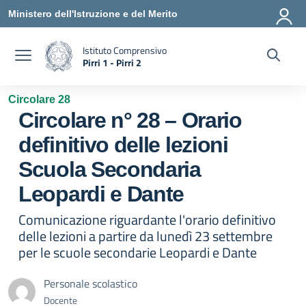
Vai ai contenuti
Vai al menu di navigazione
Vai al footer
Ministero dell'Istruzione e del Merito
Istituto Comprensivo
Pirri 1 - Pirri 2
— Visita la pagina iniziale della scuola
Circolare 28
Circolare n° 28 – Orario
definitivo delle lezioni
Scuola Secondaria
Leopardi e Dante
Comunicazione riguardante l'orario definitivo
delle lezioni a partire da lunedì 23 settembre
per le scuole secondarie Leopardi e Dante
Personale scolastico
Docente