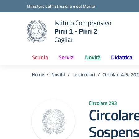
Vai ai contenuti
Vai al menu di navigazione
Vai al footer
Ministero dell'Istruzione e del Merito
Istituto Comprensivo
Pirri 1 - Pirri 2
e della scuola
Cagliari
— Visita la pagina iniziale del
Scuola
Servizi
Novità
Didattica
Home
Novità
Le circolari
Circolari A.S. 20
Circolare 293
Circolar
Sospensi