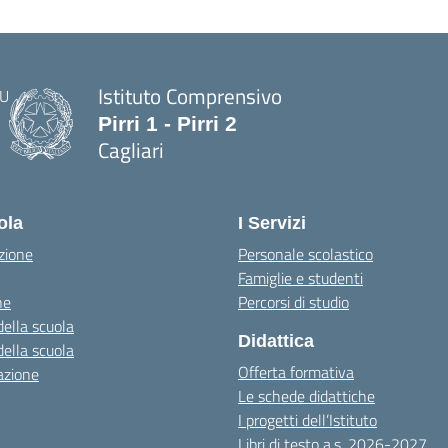
Istituto Comprensivo
Pirri 1 - Pirri 2
Cagliari
— Visita la pagina iniziale della scuola
ola
I Servizi
zione
Personale scolastico
Famiglie e studenti
ne
Percorsi di studio
della scuola
Didattica
della scuola
Offerta formativa
azione
Le schede didattiche
I progetti dell’Istituto
Libri di testo a.s. 2026-2027