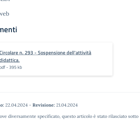
 web
menti
Circolare n. 293 - Sospensione dell'attività
didattica.
pdf - 395 kb
o:
22.04.2024
-
Revisione:
21.04.2024
ove diversamente specificato, questo articolo è stato rilasciato sott