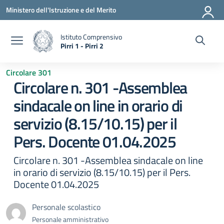
Vai ai contenuti
Vai al menu di navigazione
Vai al footer
Ministero dell'Istruzione e del Merito
Istituto Comprensivo
Pirri 1 - Pirri 2
— Visita la pagina iniziale della scuola
Circolare 301
Circolare n. 301 -Assemblea
sindacale on line in orario di
servizio (8.15/10.15) per il
Pers. Docente 01.04.2025
Circolare n. 301 -Assemblea sindacale on line
in orario di servizio (8.15/10.15) per il Pers.
Docente 01.04.2025
Personale scolastico
Personale amministrativo