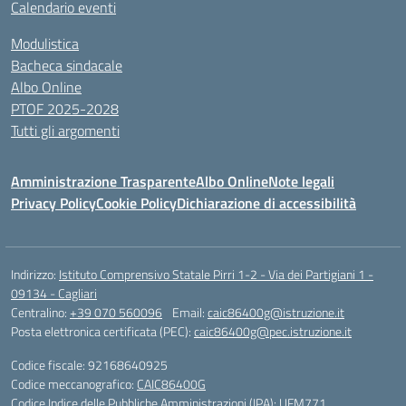
Calendario eventi
Modulistica
Bacheca sindacale
Albo Online
PTOF 2025-2028
Tutti gli argomenti
Amministrazione Trasparente
Albo Online
Note legali
Privacy Policy
Cookie Policy
Dichiarazione di accessibilità
Indirizzo:
Istituto Comprensivo Statale Pirri 1-2 - Via dei Partigiani 1 -
09134 - Cagliari
Centralino:
+39 070 560096
Email:
caic86400g@istruzione.it
Posta elettronica certificata (PEC):
caic86400g@pec.istruzione.it
Codice fiscale: 92168640925
Codice meccanografico:
CAIC86400G
Codice Indice delle Pubbliche Amministrazioni (IPA): UFM771