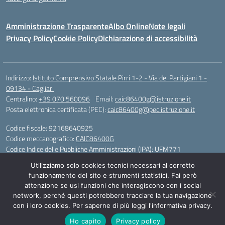
Amministrazione Trasparente
Albo Online
Note legali
Privacy Policy
Cookie Policy
Dichiarazione di accessibilità
Indirizzo:
Istituto Comprensivo Statale Pirri 1-2 - Via dei Partigiani 1 -
09134 - Cagliari
Centralino:
+39 070 560096
Email:
caic86400g@istruzione.it
Posta elettronica certificata (PEC):
caic86400g@pec.istruzione.it
Codice fiscale: 92168640925
Codice meccanografico:
CAIC86400G
Codice Indice delle Pubbliche Amministrazioni (IPA): UFM771
Utilizziamo solo cookies tecnici necessari al corretto
IBAN - IT 46 W 0101504808000070626497
funzionamento del sito e strumenti statistici. Fai però
attenzione se usi funzioni che interagiscono con i social
Idea e progetto di Designers Italia
network, perché questi potrebbero tracciare la tua navigazione
con i loro cookies. Per saperne di più leggi l'informativa privacy.
Ho capito
Privacy policy