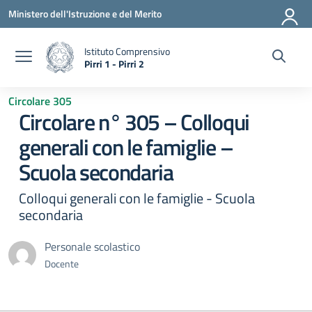
Vai ai contenuti
Vai al menu di navigazione
Vai al footer
Ministero dell'Istruzione e del Merito
Istituto Comprensivo
Pirri 1 - Pirri 2
— Visita la pagina iniziale della scuola
Circolare 305
Circolare n° 305 – Colloqui
generali con le famiglie –
Scuola secondaria
Colloqui generali con le famiglie - Scuola
secondaria
Personale scolastico
Docente