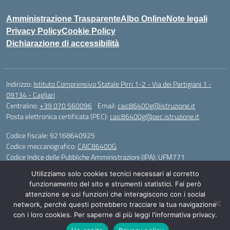
Amministrazione Trasparente
Albo Online
Note legali
Privacy Policy
Cookie Policy
Dichiarazione di accessibilità
Indirizzo:
Istituto Comprensivo Statale Pirri 1-2 - Via dei Partigiani 1 -
09134 - Cagliari
Centralino:
+39 070 560096
Email:
caic86400g@istruzione.it
Posta elettronica certificata (PEC):
caic86400g@pec.istruzione.it
Codice fiscale: 92168640925
Codice meccanografico:
CAIC86400G
Codice Indice delle Pubbliche Amministrazioni (IPA): UFM771
Utilizziamo solo cookies tecnici necessari al corretto
IBAN - IT 46 W 0101504808000070626497
funzionamento del sito e strumenti statistici. Fai però
attenzione se usi funzioni che interagiscono con i social
Idea e progetto di Designers Italia
network, perché questi potrebbero tracciare la tua navigazione
con i loro cookies. Per saperne di più leggi l'informativa privacy.