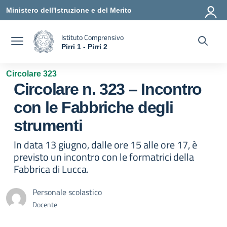
Vai ai contenuti
Vai al menu di navigazione
Vai al footer
Ministero dell'Istruzione e del Merito
Istituto Comprensivo
Pirri 1 - Pirri 2
— Visita la pagina iniziale della scuola
Circolare 323
Circolare n. 323 – Incontro
con le Fabbriche degli
strumenti
In data 13 giugno, dalle ore 15 alle ore 17, è
previsto un incontro con le formatrici della
Fabbrica di Lucca.
Personale scolastico
Docente