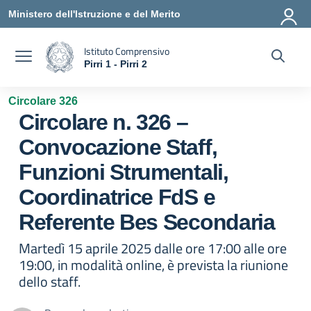
Vai ai contenuti
Vai al menu di navigazione
Vai al footer
Ministero dell'Istruzione e del Merito
Istituto Comprensivo
Pirri 1 - Pirri 2
— Visita la pagina iniziale della scuola
Circolare 326
Circolare n. 326 –
Convocazione Staff,
Funzioni Strumentali,
Coordinatrice FdS e
Referente Bes Secondaria
Martedì 15 aprile 2025 dalle ore 17:00 alle ore
19:00, in modalità online, è prevista la riunione
dello staff.