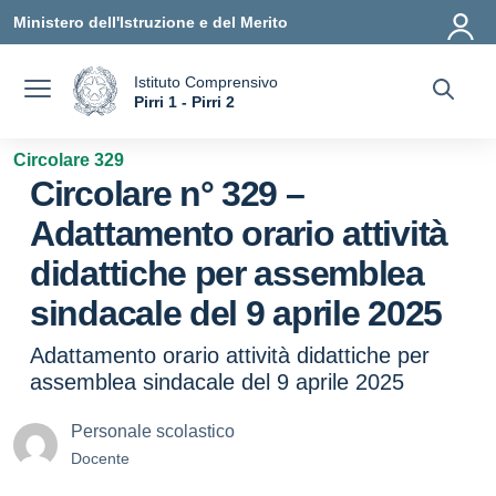
Vai ai contenuti
Vai al menu di navigazione
Vai al footer
Ministero dell'Istruzione e del Merito
Istituto Comprensivo
a
Pirri 1 - Pirri 2
— Visita la pagina iniziale della scuola
Circolare 329
Circolare n° 329 –
Adattamento orario attività
didattiche per assemblea
sindacale del 9 aprile 2025
Adattamento orario attività didattiche per
assemblea sindacale del 9 aprile 2025
Personale scolastico
Docente