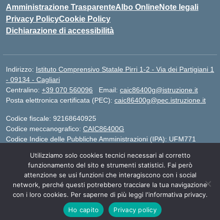
Amministrazione Trasparente
Albo Online
Note legali
Privacy Policy
Cookie Policy
Dichiarazione di accessibilità
Indirizzo:
Istituto Comprensivo Statale Pirri 1-2 - Via dei Partigiani 1
- 09134 - Cagliari
Centralino:
+39 070 560096
Email:
caic86400g@istruzione.it
Posta elettronica certificata (PEC):
caic86400g@pec.istruzione.it
Codice fiscale: 92168640925
Codice meccanografico:
CAIC86400G
Codice Indice delle Pubbliche Amministrazioni (IPA): UFM771
Utilizziamo solo cookies tecnici necessari al corretto
IBAN - IT 46 W 0101504808000070626497
funzionamento del sito e strumenti statistici. Fai però
attenzione se usi funzioni che interagiscono con i social
network, perché questi potrebbero tracciare la tua navigazione
Idea e progetto di Designers Italia
con i loro cookies. Per saperne di più leggi l'informativa privacy.
Ho capito
Privacy policy