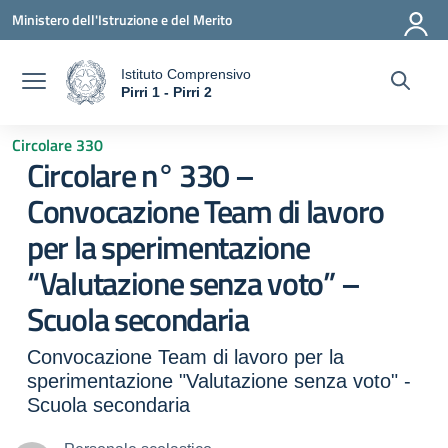
Vai ai contenuti
Vai al menu di navigazione
Vai al footer
Ministero dell'Istruzione e del Merito
Istituto Comprensivo
a
Pirri 1 - Pirri 2
— Visita la pagina iniziale della scuola
Circolare 330
Circolare n° 330 –
Convocazione Team di lavoro
per la sperimentazione
“Valutazione senza voto” –
Scuola secondaria
Convocazione Team di lavoro per la
sperimentazione "Valutazione senza voto" -
Scuola secondaria