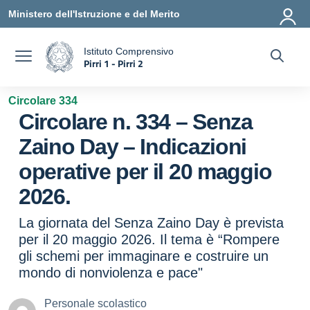
Vai ai contenuti
Vai al menu di navigazione
Vai al footer
Ministero dell'Istruzione e del Merito
Istituto Comprensivo
Pirri 1 - Pirri 2
a
— Visita la pagina iniziale della scuola
Circolare 334
Circolare n. 334 – Senza
Zaino Day – Indicazioni
operative per il 20 maggio
2026.
La giornata del Senza Zaino Day è prevista
per il 20 maggio 2026. Il tema è “Rompere
gli schemi per immaginare e costruire un
mondo di nonviolenza e pace"
Personale scolastico