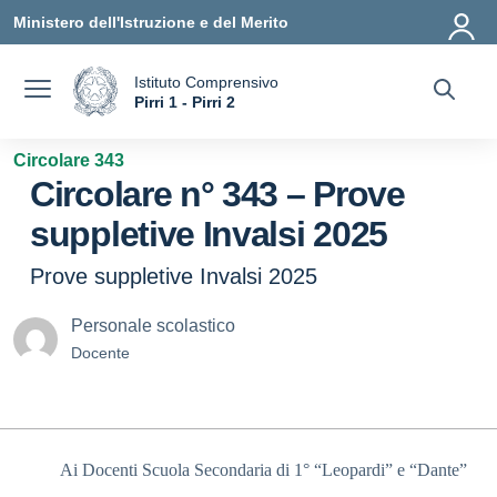
Vai ai contenuti
Vai al menu di navigazione
Vai al footer
Ministero dell'Istruzione e del Merito
Istituto Comprensivo
a
Pirri 1 - Pirri 2
— Visita la pagina iniziale della scuola
Circolare 343
Circolare n° 343 – Prove
suppletive Invalsi 2025
Prove suppletive Invalsi 2025
Personale scolastico
Docente
Ai Docenti Scuola Secondaria di 1° “Leopardi” e “Dante”