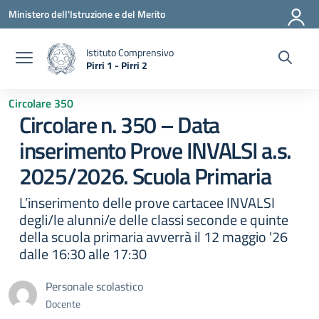
Vai ai contenuti
Vai al menu di navigazione
Vai al footer
Ministero dell'Istruzione e del Merito
Istituto Comprensivo
Pirri 1 - Pirri 2
— Visita la pagina iniziale della scuola
Circolare 350
Circolare n. 350 – Data
inserimento Prove INVALSI a.s.
2025/2026. Scuola Primaria
L’inserimento delle prove cartacee INVALSI
degli/le alunni/e delle classi seconde e quinte
della scuola primaria avverrà il 12 maggio '26
dalle 16:30 alle 17:30
Personale scolastico
Docente