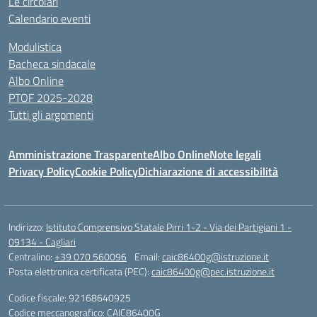
Le circolari
Calendario eventi
Modulistica
Bacheca sindacale
Albo Online
PTOF 2025-2028
Tutti gli argomenti
Amministrazione Trasparente
Albo Online
Note legali
Privacy Policy
Cookie Policy
Dichiarazione di accessibilità
Indirizzo:
Istituto Comprensivo Statale Pirri 1-2 - Via dei Partigiani 1 -
09134 - Cagliari
Centralino:
+39 070 560096
Email:
caic86400g@istruzione.it
Posta elettronica certificata (PEC):
caic86400g@pec.istruzione.it
Codice fiscale: 92168640925
Codice meccanografico:
CAIC86400G