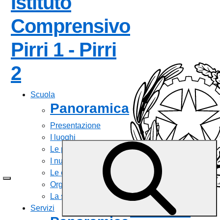
Istituto
Comprensivo
Pirri 1 - Pirri
— Visita la pagina iniz
2
Scuola
Panoramica
Presentazione
I luoghi
Le persone
I numeri della scuola
Le carte della scuola
Organizzazione
La storia
Istituto
Servizi