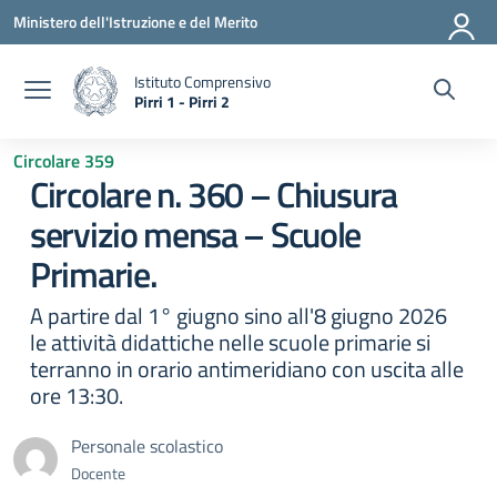
Vai ai contenuti
Vai al menu di navigazione
Vai al footer
Ministero dell'Istruzione e del Merito
Istituto Comprensivo
Pirri 1 - Pirri 2
— Visita la pagina iniziale della scuola
Circolare 359
Circolare n. 360 – Chiusura
servizio mensa – Scuole
Primarie.
A partire dal 1° giugno sino all'8 giugno 2026
le attività didattiche nelle scuole primarie si
terranno in orario antimeridiano con uscita alle
ore 13:30.
Personale scolastico
Docente