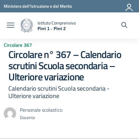
Vai ai contenuti
Vai al menu di navigazione
Vai al footer
Ministero dell'Istruzione e del Merito
Istituto Comprensivo
Pirri 1 - Pirri 2
— Visita la pagina iniziale della scuola
Circolare 367
Circolare n° 367 – Calendario
scrutini Scuola secondaria –
Ulteriore variazione
Calendario scrutini Scuola secondaria -
Ulteriore variazione
Personale scolastico
Docente