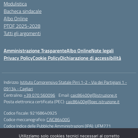
Modulistica
Bacheca sindacale
Albo Online
PTOF 2025-2028
Tutti gli argomenti
Amministrazione Trasparente
Albo Online
Note legali
Privacy Policy
Cookie Policy
Dichiarazione di accessibilità
Indirizzo:
Istituto Comprensivo Statale Pirri 1-2 - Via dei Partigiani 1 -
09134 - Cagliari
Centralino:
+39 070 560096
Email:
caic86400g@istruzione.it
Posta elettronica certificata (PEC):
caic86400g@pec.istruzione.it
Codice fiscale: 92168640925
Codice meccanografico:
CAIC86400G
Codice Indice delle Pubbliche Amministrazioni (IPA): UFM771
Utilizziamo solo cookies tecnici necessari al corretto
IBAN - IT 46 W 0101504808000070626497