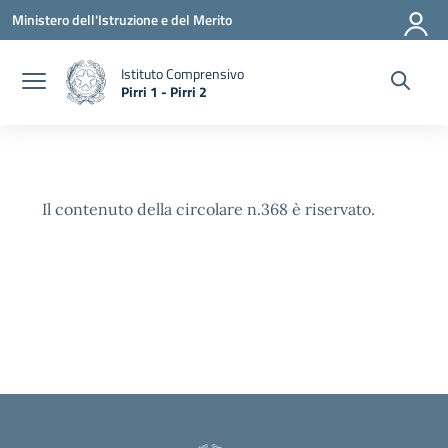
Vai ai contenuti
Vai al menu di navigazione
Vai al footer
Ministero dell'Istruzione e del Merito
Istituto Comprensivo
Pirri 1 - Pirri 2
— Visita la pagina iniziale della scuola
Il contenuto della circolare n.368 è riservato.