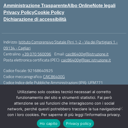
Amministrazione Trasparente
Albo Online
Note legali
Privacy Policy
Cookie Policy
Dichiarazione di accessibilità
Indirizzo:
Istituto Comprensivo Statale Pirri 1-2 - Via dei Partigiani 1 -
09134 - Cagliari
Centralino:
+39 070 560096
Email:
caic86400g@istruzione.it
Posta elettronica certificata (PEC):
caic86400g@pec.istruzione.it
Codice fiscale: 92168640925
Codice meccanografico:
CAIC86400G
Codice Indice delle Pubbliche Amministrazioni (IPA): UFM771
Utilizziamo solo cookies tecnici necessari al corretto
IBAN - IT 46 W 0101504808000070626497
funzionamento del sito e strumenti statistici. Fai però
attenzione se usi funzioni che interagiscono con i social
Idea e progetto di Designers Italia
network, perché questi potrebbero tracciare la tua navigazione
con i loro cookies. Per saperne di più leggi l'informativa privacy.
Ho capito
Privacy policy