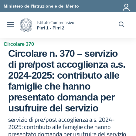
Vai ai contenuti
Vai al menu di navigazione
Vai al footer
Ministero dell'Istruzione e del Merito
Istituto Comprensivo
Pirri 1 - Pirri 2
— Visita la pagina iniziale della scuola
Circolare 370
Circolare n. 370 – servizio
di pre/post accoglienza a.s.
2024-2025: contributo alle
famiglie che hanno
presentato domanda per
usufruire del servizio
servizio di pre/post accoglienza a.s. 2024-
2025: contributo alle famiglie che hanno
presentato domanda per usufruire del servizio