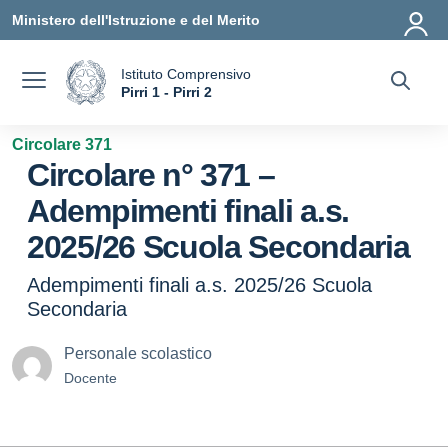
Vai ai contenuti
Vai al menu di navigazione
Vai al footer
Ministero dell'Istruzione e del Merito
Istituto Comprensivo
a
Pirri 1 - Pirri 2
— Visita la pagina iniziale della scuola
Circolare 371
Circolare n° 371 –
Adempimenti finali a.s.
2025/26 Scuola Secondaria
Adempimenti finali a.s. 2025/26 Scuola
Secondaria
Personale scolastico
Docente