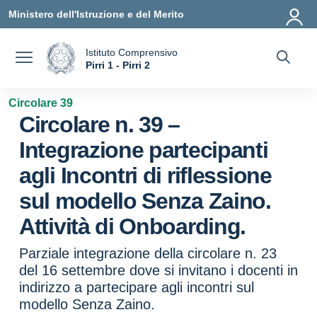
Vai ai contenuti
Vai al menu di navigazione
Vai al footer
Ministero dell'Istruzione e del Merito
Istituto Comprensivo
a
Pirri 1 - Pirri 2
— Visita la pagina iniziale della scuola
Circolare 39
Circolare n. 39 –
Integrazione partecipanti
agli Incontri di riflessione
sul modello Senza Zaino.
Attività di Onboarding.
Parziale integrazione della circolare n. 23
del 16 settembre dove si invitano i docenti in
indirizzo a partecipare agli incontri sul
modello Senza Zaino.