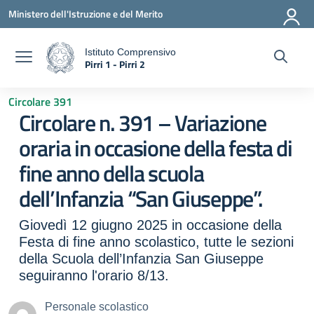
Vai ai contenuti
Vai al menu di navigazione
Vai al footer
Ministero dell'Istruzione e del Merito
Istituto Comprensivo
Pirri 1 - Pirri 2
a
— Visita la pagina iniziale della scuola
Circolare 391
Circolare n. 391 – Variazione
oraria in occasione della festa di
fine anno della scuola
dell’Infanzia “San Giuseppe”.
Giovedì 12 giugno 2025 in occasione della
Festa di fine anno scolastico, tutte le sezioni
della Scuola dell’Infanzia San Giuseppe
seguiranno l'orario 8/13.
Personale scolastico