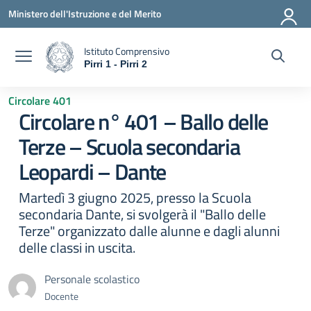
Vai ai contenuti
Vai al menu di navigazione
Vai al footer
Ministero dell'Istruzione e del Merito
Istituto Comprensivo
Pirri 1 - Pirri 2
— Visita la pagina iniziale della scuola
Circolare 401
Circolare n° 401 – Ballo delle
Terze – Scuola secondaria
Leopardi – Dante
Martedì 3 giugno 2025, presso la Scuola
secondaria Dante, si svolgerà il "Ballo delle
Terze" organizzato dalle alunne e dagli alunni
delle classi in uscita.
Personale scolastico
Docente