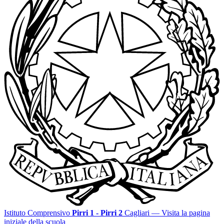
Istituto Comprensivo
Pirri 1 - Pirri 2
Cagliari
— Visita la pagina
iniziale della scuola