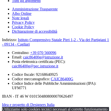
Tutti gli argomenti
Amministrazione Trasparente
Albo Online
Note legali
Privacy Policy
Cookie Policy
Dichiarazione di accessibilità
Indirizzo:
Istituto Comprensivo Statale Pirri 1-2 - Via dei Partigiani 1
- 09134 - Cagliari
Centralino:
+39 070 560096
Email:
caic86400g@istruzione.it
Posta elettronica certificata (PEC):
caic86400g@pec.istruzione.it
Codice fiscale: 92168640925
Codice meccanografico:
CAIC86400G
Codice Indice delle Pubbliche Amministrazioni (IPA):
UFM771
IBAN - IT 46 W 0101504808000070626497
Idea e progetto di Designers Italia
Utilizziamo solo cookies tecnici necessari al corretto funzionamento