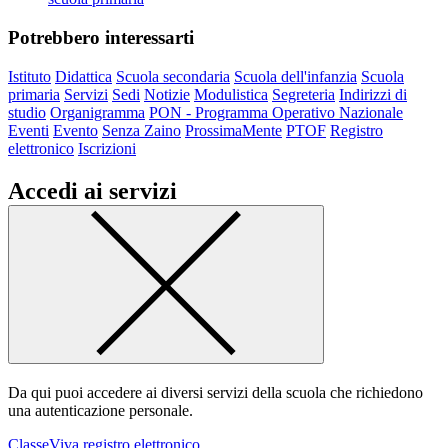
Potrebbero interessarti
Istituto
Didattica
Scuola secondaria
Scuola dell'infanzia
Scuola
primaria
Servizi
Sedi
Notizie
Modulistica
Segreteria
Indirizzi di
studio
Organigramma
PON - Programma Operativo Nazionale
Eventi
Evento
Senza Zaino
ProssimaMente
PTOF
Registro
elettronico
Iscrizioni
Accedi ai servizi
Da qui puoi accedere ai diversi servizi della scuola che richiedono
una autenticazione personale.
ClasseViva registro elettronico