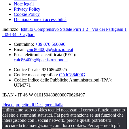
Note legali
Privacy Policy
Cookie Policy
Dichiarazione di accessibilità
Indirizzo:
Istituto Comprensivo Statale Pirri 1-2 - Via dei Partigiani 1
- 09134 - Cagliari
Centralino:
+39 070 560096
Email:
caic86400g@istruzione.it
Posta elettronica certificata (PEC):
caic86400g@pec.istruzione.it
Codice fiscale: 92168640925
Codice meccanografico:
CAIC86400G
Codice Indice delle Pubbliche Amministrazioni (IPA):
UFM771
IBAN - IT 46 W 0101504808000070626497
Idea e progetto di Designers Italia
Utilizziamo solo cookies tecnici necessari al corretto funzionamento
del sito e strumenti statistici. Fai però attenzione se usi funzioni che
interagiscono con i social network, perché questi potrebbero
tracciare la tua navigazione con i loro cookies. Per saperne di più