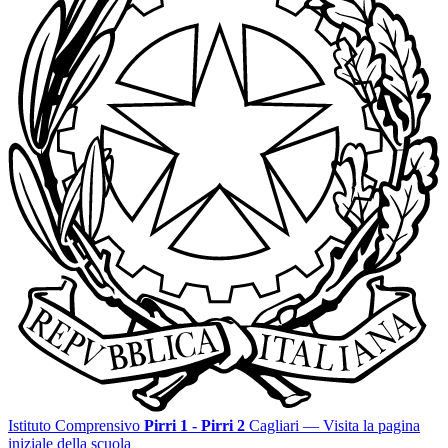
Istituto Comprensivo
Pirri 1 - Pirri 2
Cagliari
— Visita la pagina
iniziale della scuola