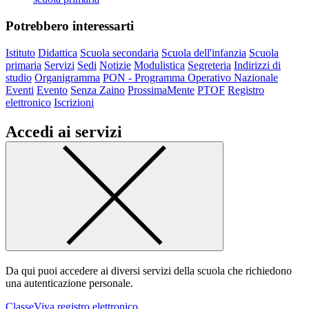
Potrebbero interessarti
Istituto
Didattica
Scuola secondaria
Scuola dell'infanzia
Scuola
primaria
Servizi
Sedi
Notizie
Modulistica
Segreteria
Indirizzi di
studio
Organigramma
PON - Programma Operativo Nazionale
Eventi
Evento
Senza Zaino
ProssimaMente
PTOF
Registro
elettronico
Iscrizioni
Accedi ai servizi
Da qui puoi accedere ai diversi servizi della scuola che richiedono
una autenticazione personale.
ClasseViva registro elettronico