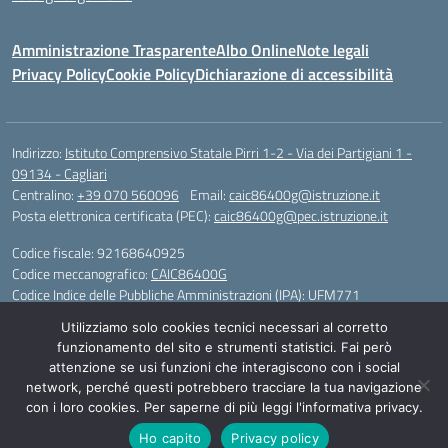
Amministrazione Trasparente
Albo Online
Note legali
Privacy Policy
Cookie Policy
Dichiarazione di accessibilità
Indirizzo:
Istituto Comprensivo Statale Pirri 1-2 - Via dei Partigiani 1 -
09134 - Cagliari
Centralino:
+39 070 560096
Email:
caic86400g@istruzione.it
Posta elettronica certificata (PEC):
caic86400g@pec.istruzione.it
Codice fiscale: 92168640925
Codice meccanografico:
CAIC86400G
Codice Indice delle Pubbliche Amministrazioni (IPA): UFM771
Utilizziamo solo cookies tecnici necessari al corretto
IBAN - IT 46 W 0101504808000070626497
funzionamento del sito e strumenti statistici. Fai però
attenzione se usi funzioni che interagiscono con i social
Idea e progetto di Designers Italia
network, perché questi potrebbero tracciare la tua navigazione
con i loro cookies. Per saperne di più leggi l'informativa privacy.
Ho capito
Privacy policy