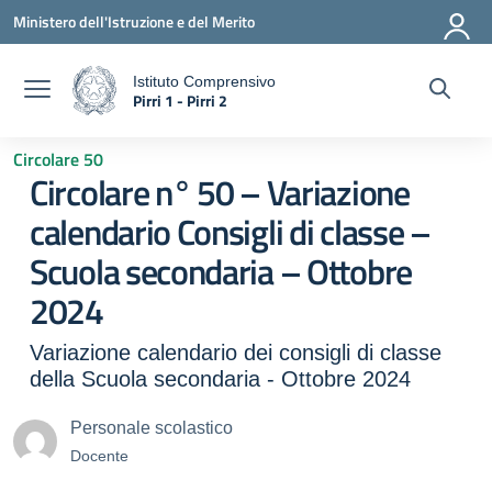
Vai ai contenuti
Vai al menu di navigazione
Vai al footer
Ministero dell'Istruzione e del Merito
Istituto Comprensivo
Pirri 1 - Pirri 2
a
— Visita la pagina iniziale della scuola
Circolare 50
Circolare n° 50 – Variazione
calendario Consigli di classe –
Scuola secondaria – Ottobre
2024
Variazione calendario dei consigli di classe
della Scuola secondaria - Ottobre 2024
Personale scolastico
Docente