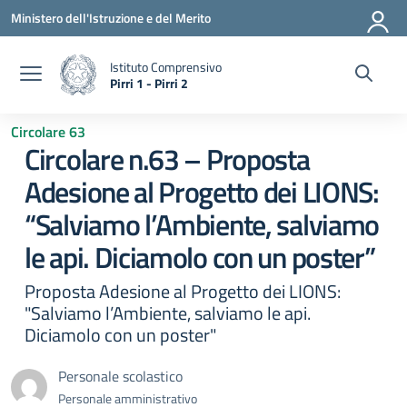
Vai ai contenuti
Vai al menu di navigazione
Vai al footer
Ministero dell'Istruzione e del Merito
Istituto Comprensivo
Pirri 1 - Pirri 2
— Visita la pagina iniziale della scuola
Circolare 63
Circolare n.63 – Proposta
Adesione al Progetto dei LIONS:
“Salviamo l’Ambiente, salviamo
le api. Diciamolo con un poster”
Proposta Adesione al Progetto dei LIONS:
"Salviamo l’Ambiente, salviamo le api.
Diciamolo con un poster"
Personale scolastico
Personale amministrativo