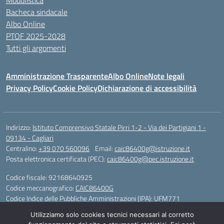
Modulistica
Bacheca sindacale
Albo Online
PTOF 2025-2028
Tutti gli argomenti
Amministrazione Trasparente
Albo Online
Note legali
Privacy Policy
Cookie Policy
Dichiarazione di accessibilità
Indirizzo:
Istituto Comprensivo Statale Pirri 1-2 - Via dei Partigiani 1 -
09134 - Cagliari
Centralino:
+39 070 560096
Email:
caic86400g@istruzione.it
Posta elettronica certificata (PEC):
caic86400g@pec.istruzione.it
Codice fiscale: 92168640925
Codice meccanografico:
CAIC86400G
Codice Indice delle Pubbliche Amministrazioni (IPA): UFM771
Utilizziamo solo cookies tecnici necessari al corretto
IBAN - IT 46 W 0101504808000070626497