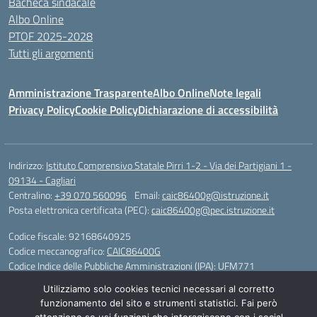
Bacheca sindacale
Albo Online
PTOF 2025-2028
Tutti gli argomenti
Amministrazione Trasparente
Albo Online
Note legali
Privacy Policy
Cookie Policy
Dichiarazione di accessibilità
Indirizzo:
Istituto Comprensivo Statale Pirri 1-2 - Via dei Partigiani 1 -
09134 - Cagliari
Centralino:
+39 070 560096
Email:
caic86400g@istruzione.it
Posta elettronica certificata (PEC):
caic86400g@pec.istruzione.it
Codice fiscale: 92168640925
Codice meccanografico:
CAIC86400G
Codice Indice delle Pubbliche Amministrazioni (IPA): UFM771
Utilizziamo solo cookies tecnici necessari al corretto
IBAN - IT 46 W 0101504808000070626497
funzionamento del sito e strumenti statistici. Fai però