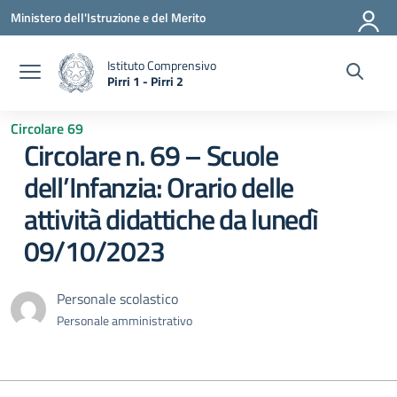
Vai ai contenuti
Vai al menu di navigazione
Vai al footer
Ministero dell'Istruzione e del Merito
Istituto Comprensivo
Pirri 1 - Pirri 2
— Visita la pagina iniziale della scuola
Circolare 69
Circolare n. 69 – Scuole
dell’Infanzia: Orario delle
attività didattiche da lunedì
09/10/2023
Personale scolastico
Personale amministrativo