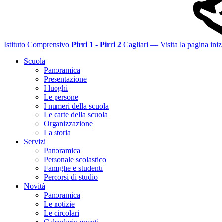
Istituto Comprensivo
Pirri 1 - Pirri 2
Cagliari
— Visita la pagina iniz
Scuola
Panoramica
Presentazione
I luoghi
Le persone
I numeri della scuola
Le carte della scuola
Organizzazione
La storia
Servizi
Panoramica
Personale scolastico
Famiglie e studenti
Percorsi di studio
Novità
Panoramica
Le notizie
Le circolari
Calendario eventi