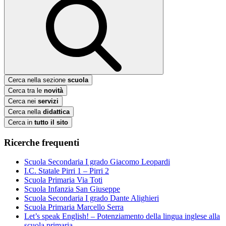
Cerca nella sezione
scuola
Cerca tra le
novità
Cerca nei
servizi
Cerca nella
didattica
Cerca in
tutto il sito
Ricerche frequenti
Scuola Secondaria I grado Giacomo Leopardi
I.C. Statale Pirri 1 – Pirri 2
Scuola Primaria Via Toti
Scuola Infanzia San Giuseppe
Scuola Secondaria I grado Dante Alighieri
Scuola Primaria Marcello Serra
Let’s speak English! – Potenziamento della lingua inglese alla
scuola primaria