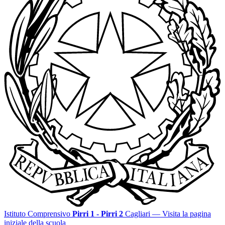
Istituto Comprensivo
Pirri 1 - Pirri 2
Cagliari
— Visita la pagina
iniziale della scuola