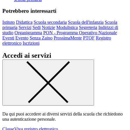
Potrebbero interessarti
Istituto
Didattica
Scuola secondaria
Scuola dell'infanzia
Scuola
primaria
Servizi
Sedi
Notizie
Modulistica
Segreteria
Indirizzi di
studio
Organigramma
PON - Programma Operativo Nazionale
Eventi
Evento
Senza Zaino
ProssimaMente
PTOF
Registro
elettronico
Iscrizioni
Accedi ai servizi
Da qui puoi accedere ai diversi servizi della scuola che richiedono
una autenticazione personale.
ClasseViva registro elettronico