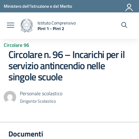
Vai ai contenuti
Vai al menu di navigazione
Vai al footer
Ministero dell'Istruzione e del Merito
Istituto Comprensivo
Pirri 1 - Pirri 2
— Visita la pagina iniziale della scuola
Circolare 96
Circolare n. 96 – Incarichi per il
servizio antincendio nelle
singole scuole
Personale scolastico
Dirigente Scolastico
Documenti