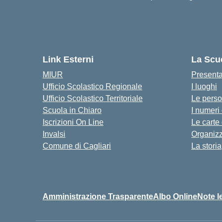
Link Esterni
La Scu
MIUR
Present
Ufficio Scolastico Regionale
I luoghi
Ufficio Scolastico Territoriale
Le pers
Scuola in Chiaro
I numeri
Iscrizioni On Line
Le carte
Invalsi
Organiz
Comune di Cagliari
La storia
Amministrazione Trasparente
Albo Online
Note l