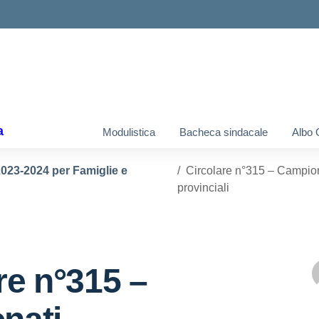
ella scuola
a
Modulistica
Bacheca sindacale
Albo 
 2023-2024 per Famiglie e
Circolare n°315 – Campion
provinciali
re n°315 –