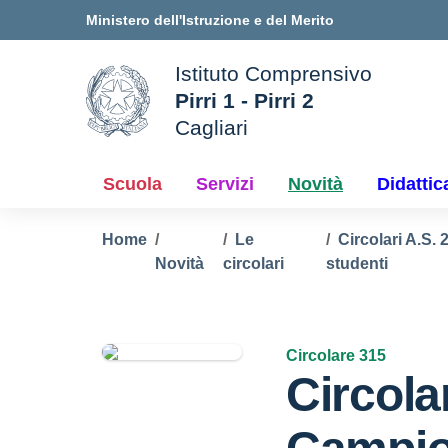
Vai ai contenuti
Vai al menu di navigazione
Vai al footer
Ministero dell'Istruzione e del Merito
Istituto Comprensivo
Pirri 1 - Pirri 2
ale della scuola
Cagliari
— Visita la pagina iniziale d
Scuola
Servizi
Novità
Didattic
Home
Le
Circolari A.S.
Novità
circolari
studenti
Circolare 315
Circola