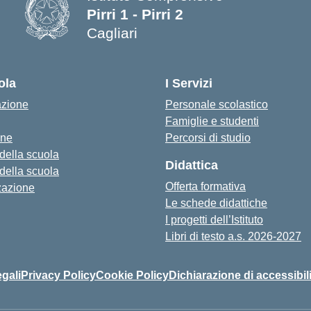
Pirri 1 - Pirri 2
Cagliari
— Visita la pagina iniziale della s
ola
I Servizi
azione
Personale scolastico
Famiglie e studenti
one
Percorsi di studio
 della scuola
Didattica
 della scuola
Offerta formativa
zazione
Le schede didattiche
I progetti dell’Istituto
Libri di testo a.s. 2026-2027
egali
Privacy Policy
Cookie Policy
Dichiarazione di accessibil