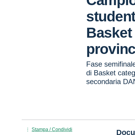
Campio
student
Basket 
provinc
Fase semifinal
di Basket categ
secondaria D
Stampa / Condividi
Docu