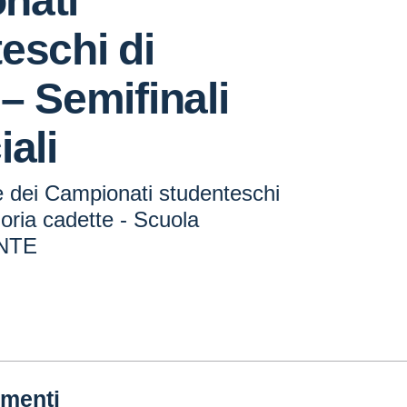
nati
eschi di
– Semifinali
iali
e dei Campionati studenteschi
oria cadette - Scuola
ANTE
menti