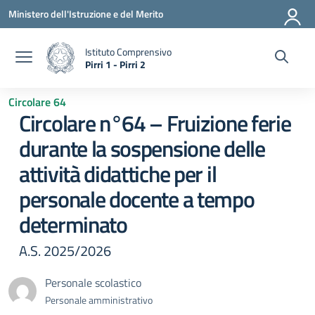
Vai ai contenuti
Vai al menu di navigazione
Vai al footer
Ministero dell'Istruzione e del Merito
Istituto Comprensivo
Pirri 1 - Pirri 2
— Visita la pagina iniziale della scuola
Circolare 64
Circolare n°64 – Fruizione ferie
durante la sospensione delle
attività didattiche per il
personale docente a tempo
determinato
A.S. 2025/2026
Personale scolastico
Personale amministrativo