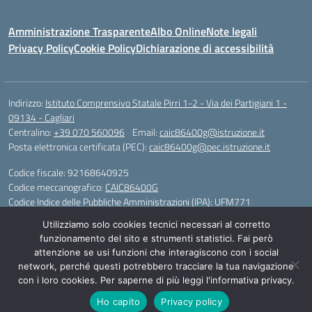
Amministrazione Trasparente
Albo Online
Note legali
Privacy Policy
Cookie Policy
Dichiarazione di accessibilità
Indirizzo:
Istituto Comprensivo Statale Pirri 1-2 - Via dei Partigiani 1 -
09134 - Cagliari
Centralino:
+39 070 560096
Email:
caic86400g@istruzione.it
Posta elettronica certificata (PEC):
caic86400g@pec.istruzione.it
Codice fiscale: 92168640925
Codice meccanografico:
CAIC86400G
Codice Indice delle Pubbliche Amministrazioni (IPA): UFM771
Utilizziamo solo cookies tecnici necessari al corretto
IBAN - IT 46 W 0101504808000070626497
funzionamento del sito e strumenti statistici. Fai però
attenzione se usi funzioni che interagiscono con i social
Idea e progetto di Designers Italia
network, perché questi potrebbero tracciare la tua navigazione
con i loro cookies. Per saperne di più leggi l'informativa privacy.
Ho capito
Privacy policy