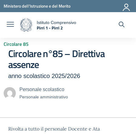
Vai ai contenuti
Vai al menu di navigazione
Vai al footer
Ministero dell'Istruzione e del Merito
Istituto Comprensivo
Pirri 1 - Pirri 2
a
— Visita la pagina iniziale della scuola
Circolare 85
Circolare n°85 – Direttiva
assenze
anno scolastico 2025/2026
Personale scolastico
Personale amministrativo
Rivolta a tutto il personale Docente e Ata