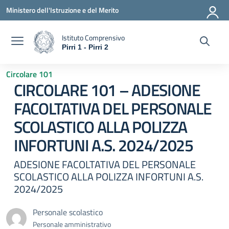
Vai ai contenuti
Vai al menu di navigazione
Vai al footer
Ministero dell'Istruzione e del Merito
Istituto Comprensivo
Pirri 1 - Pirri 2
— Visita la pagina iniziale della scuola
Circolare 101
CIRCOLARE 101 – ADESIONE
FACOLTATIVA DEL PERSONALE
SCOLASTICO ALLA POLIZZA
INFORTUNI A.S. 2024/2025
ADESIONE FACOLTATIVA DEL PERSONALE
SCOLASTICO ALLA POLIZZA INFORTUNI A.S.
2024/2025
Personale scolastico
Personale amministrativo