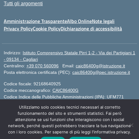
Tutti gli argomenti
Amministrazione Trasparente
Albo Online
Note legali
Privacy Policy
Cookie Policy
Dichiarazione di accessibilità
Indirizzo:
Istituto Comprensivo Statale Pirri 1-2 - Via dei Partigiani 1
- 09134 - Cagliari
Centralino:
+39 070 560096
Email:
caic86400g@istruzione.it
Posta elettronica certificata (PEC):
caic86400g@pec.istruzione.it
Codice fiscale: 92168640925
Codice meccanografico:
CAIC86400G
Codice Indice delle Pubbliche Amministrazioni (IPA): UFM771
Utilizziamo solo cookies tecnici necessari al corretto
IBAN - IT 46 W 0101504808000070626497
funzionamento del sito e strumenti statistici. Fai però
attenzione se usi funzioni che interagiscono con i social
network, perché questi potrebbero tracciare la tua navigazione
Idea e progetto di Designers Italia
con i loro cookies. Per saperne di più leggi l'informativa privacy.