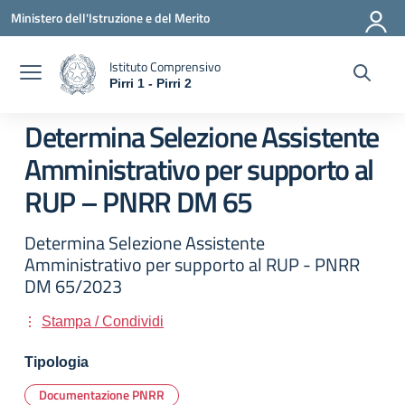
Vai ai contenuti
Vai al menu di navigazione
Vai al footer
Ministero dell'Istruzione e del Merito
Istituto Comprensivo
Pirri 1 - Pirri 2
— Visita la pagina iniziale della scuola
Determina Selezione Assistente
Amministrativo per supporto al
RUP – PNRR DM 65
Determina Selezione Assistente
Amministrativo per supporto al RUP - PNRR
DM 65/2023
Stampa / Condividi
Tipologia
Documentazione PNRR