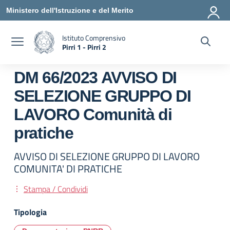
Vai ai contenuti
Vai al menu di navigazione
Vai al footer
Ministero dell'Istruzione e del Merito
Istituto Comprensivo
Pirri 1 - Pirri 2
— Visita la pagina iniziale della scuola
DM 66/2023 AVVISO DI
SELEZIONE GRUPPO DI
LAVORO Comunità di
pratiche
AVVISO DI SELEZIONE GRUPPO DI LAVORO
COMUNITA' DI PRATICHE
Stampa / Condividi
Tipologia