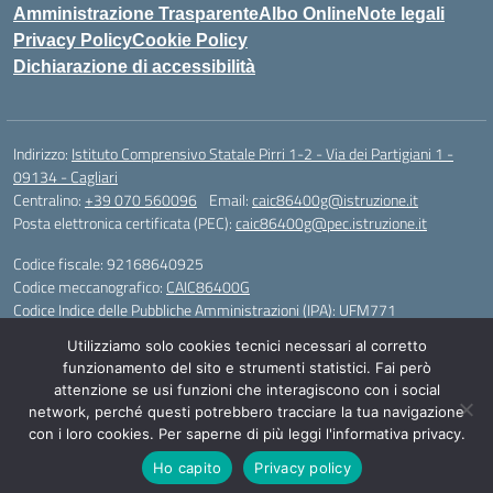
Amministrazione Trasparente
Albo Online
Note legali
Privacy Policy
Cookie Policy
Dichiarazione di accessibilità
Indirizzo:
Istituto Comprensivo Statale Pirri 1-2 - Via dei Partigiani 1 -
09134 - Cagliari
Centralino:
+39 070 560096
Email:
caic86400g@istruzione.it
Posta elettronica certificata (PEC):
caic86400g@pec.istruzione.it
Codice fiscale: 92168640925
Codice meccanografico:
CAIC86400G
Codice Indice delle Pubbliche Amministrazioni (IPA): UFM771
Utilizziamo solo cookies tecnici necessari al corretto
IBAN - IT 46 W 0101504808000070626497
funzionamento del sito e strumenti statistici. Fai però
attenzione se usi funzioni che interagiscono con i social
Idea e progetto di Designers Italia
network, perché questi potrebbero tracciare la tua navigazione
con i loro cookies. Per saperne di più leggi l'informativa privacy.
Ho capito
Privacy policy