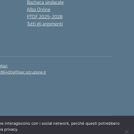
Bacheca sindacale
Albo Online
PTOF 2025-2028
Tutti gli argomenti
liari
c86400g@pec.istruzione.it
Idea e progetto di Designers Italia
 che interagiscono con i social network, perché questi potrebbero
va privacy.