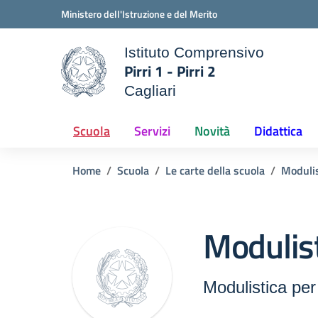
Vai ai contenuti
Vai al menu di navigazione
Vai al footer
Ministero dell'Istruzione e del Merito
Istituto Comprensivo
Pirri 1 - Pirri 2
ale della scuola
Cagliari
— Visita la pagina iniziale d
Scuola
Servizi
Novità
Didattica
Home
Scuola
Le carte della scuola
Modulis
Modulist
Modulistica per 