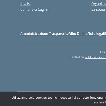
Invalsi
Organizz
Comune di Cagliari
La storia
Amministrazione Trasparente
Albo Online
Note legali
Indi
Centralino:
+39 070 5600
Utilizziamo solo cookies tecnici necessari al corretto funzionam
tracciare 