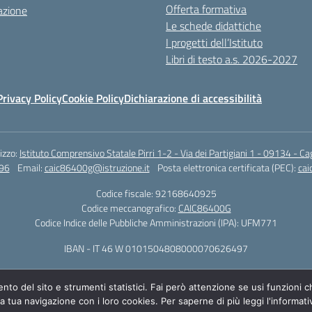
Offerta formativa
azione
Le schede didattiche
I progetti dell’Istituto
Libri di testo a.s. 2026-2027
Privacy Policy
Cookie Policy
Dichiarazione di accessibilità
rizzo:
Istituto Comprensivo Statale Pirri 1-2 - Via dei Partigiani 1 - 09134 - Cag
96
Email:
caic86400g@istruzione.it
Posta elettronica certificata (PEC):
cai
Codice fiscale: 92168640925
Codice meccanografico:
CAIC86400G
Codice Indice delle Pubbliche Amministrazioni (IPA): UFM771
IBAN - IT 46 W 0101504808000070626497
ento del sito e strumenti statistici. Fai però attenzione se usi funzioni
la tua navigazione con i loro cookies. Per saperne di più leggi l'informati