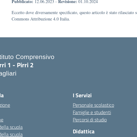
Pubblicato:
Revisione:
12.06.2023
-
01.10.2024
Eccetto dove diversamente specificato, questo articolo è stato rilasciato 
Commons Attribuzione 4.0 Italia.
stituto Comprensivo
rri 1 - Pirri 2
gliari
Visita la pagina iniziale della scuola
la
I Servizi
zione
Personale scolastico
Famiglie e studenti
ne
Percorsi di studio
della scuola
Didattica
della scuola