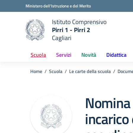
Vai ai contenuti
Vai al menu di navigazione
Vai al footer
Ministero dell'Istruzione e del Merito
Istituto Comprensivo
Pirri 1 - Pirri 2
e della scuola
Cagliari
— Visita la pagina iniziale del
Scuola
Servizi
Novità
Didattica
Home
Scuola
Le carte della scuola
Docume
Nomina 
incarico