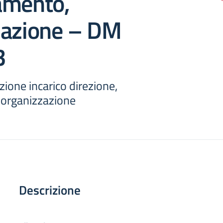
amento,
zazione – DM
3
ione incarico direzione,
 organizzazione
Descrizione