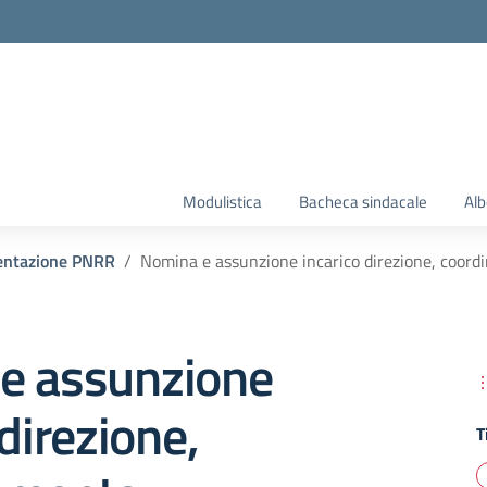
la scuola
Modulistica
Bacheca sindacale
Alb
ntazione PNRR
Nomina e assunzione incarico direzione, coor
e assunzione
 direzione,
T