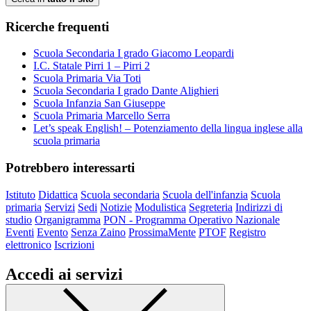
Ricerche frequenti
Scuola Secondaria I grado Giacomo Leopardi
I.C. Statale Pirri 1 – Pirri 2
Scuola Primaria Via Toti
Scuola Secondaria I grado Dante Alighieri
Scuola Infanzia San Giuseppe
Scuola Primaria Marcello Serra
Let’s speak English! – Potenziamento della lingua inglese alla
scuola primaria
Potrebbero interessarti
Istituto
Didattica
Scuola secondaria
Scuola dell'infanzia
Scuola
primaria
Servizi
Sedi
Notizie
Modulistica
Segreteria
Indirizzi di
studio
Organigramma
PON - Programma Operativo Nazionale
Eventi
Evento
Senza Zaino
ProssimaMente
PTOF
Registro
elettronico
Iscrizioni
Accedi ai servizi