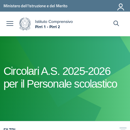
Vai ai contenuti
Vai al menu di navigazione
Vai al footer
Ministero dell'Istruzione e del Merito
Istituto Comprensivo
Pirri 1 - Pirri 2
a
— Visita la pagina iniziale della scuola
Circolari A.S. 2025-2026
per il Personale scolastico
FILTRI