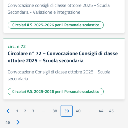
Convocazione consigli di classe ottobre 2025 - Scuola
Secondaria - Variazione e integrazione
Circolari A.S. 2025-2026 per il Personale scolastico
circ. n.72
Circolare n° 72 – Convocazione Consigli di classe
ottobre 2025 – Scuola secondaria
Convocazione Consigli di classe ottobre 2025 - Scuola
secondaria
Circolari A.S. 2025-2026 per il Personale scolastico
1
2
3
…
38
39
40
…
44
45
Pagina precedente
46
Pagina successiva