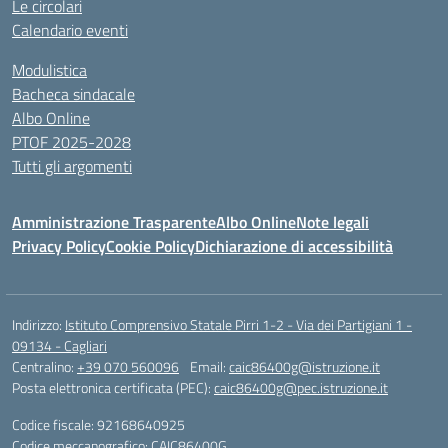
Le circolari
Calendario eventi
Modulistica
Bacheca sindacale
Albo Online
PTOF 2025-2028
Tutti gli argomenti
Amministrazione Trasparente
Albo Online
Note legali
Privacy Policy
Cookie Policy
Dichiarazione di accessibilità
Indirizzo:
Istituto Comprensivo Statale Pirri 1-2 - Via dei Partigiani 1 -
09134 - Cagliari
Centralino:
+39 070 560096
Email:
caic86400g@istruzione.it
Posta elettronica certificata (PEC):
caic86400g@pec.istruzione.it
Codice fiscale: 92168640925
Codice meccanografico:
CAIC86400G